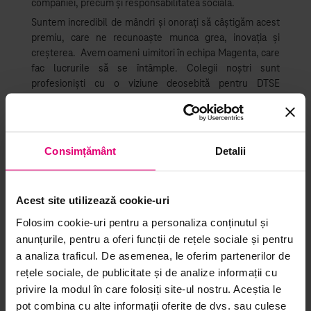
companiei, precum și responsabilitatea socială.
Suntem incredibil de mândri și onorați să câștigăm acest
premiu, care ne recunoaște munca grea, inovația și
creșterea. Avem oameni uimitori în echipa Magenta, care
fac lucrurile să se întâmple. Colegii noștri sunt
profesioniști cu o viziune deosebită pentru DTSE
România, sunt cu adevărat dedicați muncii lor și
contribuie la digitalizarea afacerii noastre. Toți colegii
noștri merită un mare „mulțumesc” pentru tot ceea ce fac
în companie, în special în aceste momente grele. Ei
Consimțământ
Detalii
lucrează de acasă și mențin toate serviciile noastre la o
calitate foarte înaltă și bună.
Împreună, #wemakeithappen!
Acest site utilizează cookie-uri
Folosim cookie-uri pentru a personaliza conținutul și
anunțurile, pentru a oferi funcții de rețele sociale și pentru
a analiza traficul. De asemenea, le oferim partenerilor de
rețele sociale, de publicitate și de analize informații cu
privire la modul în care folosiți site-ul nostru. Aceștia le
pot combina cu alte informații oferite de dvs. sau culese