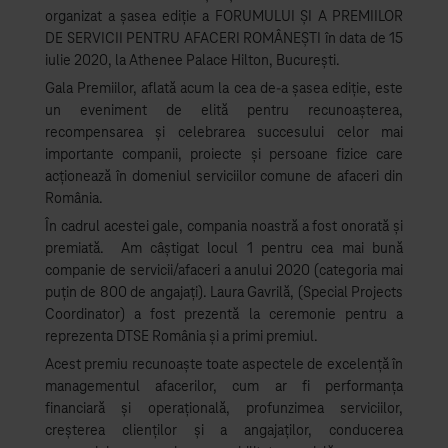
organizat a șasea ediție a FORUMULUI ȘI A PREMIILOR
DE SERVICII PENTRU AFACERI ROMÂNEȘTI în data de 15
iulie 2020, la Athenee Palace Hilton, București.
Gala Premiilor, aflată acum la cea de-a șasea ediție, este
un eveniment de elită pentru recunoașterea,
recompensarea și celebrarea succesului celor mai
importante companii, proiecte și persoane fizice care
acționează în domeniul serviciilor comune de afaceri din
România.
În cadrul acestei gale, compania noastră a fost onorată și
premiată. Am câștigat locul 1 pentru cea mai bună
companie de servicii/afaceri a anului 2020 (categoria mai
puțin de 800 de angajați). Laura Gavrilă, (Special Projects
Coordinator) a fost prezentă la ceremonie pentru a
reprezenta DTSE România și a primi premiul.
Acest premiu recunoaște toate aspectele de excelență în
managementul afacerilor, cum ar fi performanța
financiară și operațională, profunzimea serviciilor,
creșterea clienților și a angajaților, conducerea