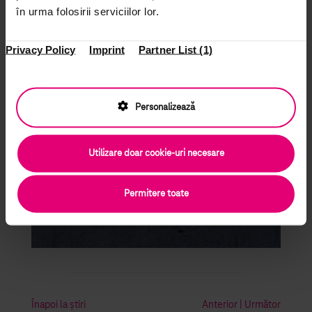
în urma folosirii serviciilor lor.
Privacy Policy
Imprint
Partner List (1)
Personalizează
Utilizare doar cookie-uri necesare
Permitere toate
Înapoi la știri
Anterior
|
Următor