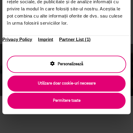
rețele sociale, de publicitate și de analize informații cu
creșterea companiei și îți vei face prieteni buni în tot acest
privire la modul în care folosiți site-ul nostru. Aceștia le
timp. Pe scurt: vei invăța lucruri noi, vei evolua
pot combina cu alte informații oferite de dvs. sau culese
profesional, vei avea probabil cel mai bun pachet de
în urma folosirii serviciilor lor.
beneficii de pe piață, vei câștiga bani și te vei distra în tot
acest timp.
Privacy Policy
Imprint
Partner List (1)
#wemakeithappen
Personalizează
Play and see why you should join us
Utilizare doar cookie-uri necesare
Permitere toate