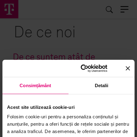
EN
RO
De ce noi
De ce suntem atât de
deosebiți?
Pur și simplu pentru că știm că tu ești cea mai importantă
Consimțământ
Detalii
parte a companiei. Vrem să fii de-a dreptul fericit pentru
că oamenii fericiți sunt cei mai productivi. Deutsche
Telekom Services Europe România înseamnă cea mai
Acest site utilizează cookie-uri
bună experiență pentru clienți și determinarea de a duce
lucrurile la bun sfarșit. Vei invața foarte multe despre HR,
Folosim cookie-uri pentru a personaliza conținutul și
finanțe, contabilitate și raportare într-un mediu
anunțurile, pentru a oferi funcții de rețele sociale și pentru
multicultural relaxat. Vei evolua alături de companie, vei
a analiza traficul. De asemenea, le oferim partenerilor de
beneficia de oportunitațile de carieră apărute odată cu