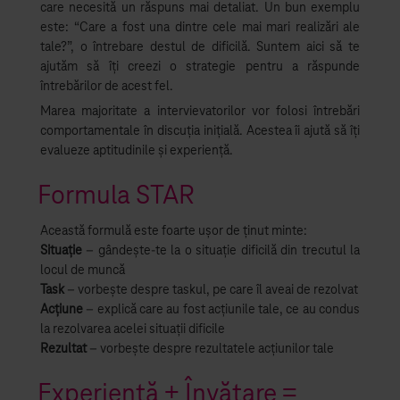
care necesită un răspuns mai detaliat. Un bun exemplu
este: “Care a fost una dintre cele mai mari realizări ale
tale?”, o întrebare destul de dificilă. Suntem aici să te
ajutăm să îți creezi o strategie pentru a răspunde
întrebărilor de acest fel.
Marea majoritate a intervievatorilor vor folosi întrebări
comportamentale în discuția inițială. Acestea îi ajută să îți
evalueze aptitudinile și experiență.
Formula STAR
Această formulă este foarte ușor de ținut minte:
Situație
– gândește-te la o situație dificilă din trecutul la
locul de muncă
Task
– vorbește despre taskul, pe care îl aveai de rezolvat
Acțiune
– explică care au fost acțiunile tale, ce au condus
la rezolvarea acelei situații dificile
Rezultat
– vorbește despre rezultatele acțiunilor tale
Experiență + Învățare =