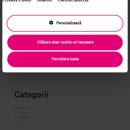
care te pregătești pentru interviu.
Alege realizările și experiențele, care sunt relevante
pentru jobul la care aplici
Personalizează
Ești cu un pas mai aproape de locul de muncă mult dorit!
Utilizare doar cookie-uri necesare
Permitere toate
Categorii
Career
Cariera
CV